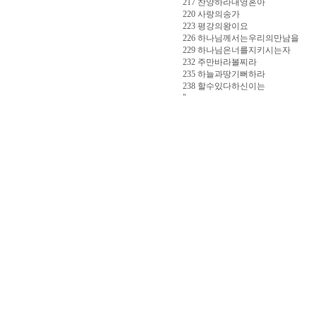
217 찬양하라내영혼아
220 사랑의송가
223 평강의왕이요
226 하나님께서는우리의만남을
229 하나님은너를지키시는자
232 주만바라볼찌라
235 하늘과땅기뻐하라
238 할수있다하신이는
"