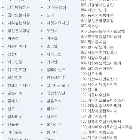
061 내평생사는동안
CBS복음성가
CCM동영상
064 파송의노래
꿈이있는자유
노아
067 능력의이름예수
070 당신은영광의왕
다리놓는사람
다윗과요나단
073 축복송
당신은사랑받
두란노
076 그들은모두주가필요해
079 모든영광을하나님께
박종호
비틴즈
082 목마른사슴
사랑이야기
소리엘
085 반가워요여러분
088 사랑은여기있으니
송정미
시와그림
091 사랑의주님이
어노인팅
에이멘
094 사랑해요목소리높여
097 살아계신성령님
예수전도단
올레이션스
100 선포하라
옹기장이
전하세예수
103 세상부귀안일함과
106 세상의유혹시험이
헨델의메시아
코리아심포니
109 갈보리
글로리아
국립합창단
112 아름다우신주
115 아버지날붙들어주소서
클래식
결혼축가
118 이땅의중보자가되어
첼로
피아노
121 약할때강함주시네
124 열어주소서
클라리넷
섹소폰
127 영광의주님찬양하세
팬플룻
오카리나
130 예수예수거룩하신나의주님
바이올린
통키타
133 예수의이름으로
136 예수하나님의사랑