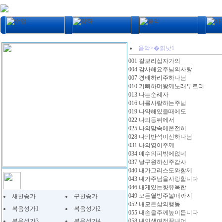
음악>�낅낫1
001 갈보리십자가의
004 감사해요주님의사랑
007 경배하리주하나님
010 기뻐하며왕께노래부르리
013 나는순례자
016 나를사랑하는주님
019 나약해있을때에도
022 나의등뒤에서
025 나의맘속에온전히
028 나의반석이신하나님
031 나의영이주께
034 예수의피밖에없네
037 날구원하신주감사
040 내가그리스도와함께
043 내가주님을사랑합니다
046 내게있는향유옥합
049 모든열방주볼때까지
새찬송가
구찬송가
052 내모든삶의행동
복음성가1
복음성가2
055 내손을주께높이듭니다
복음성가3
복음성가4
058 내인생여정끝내어