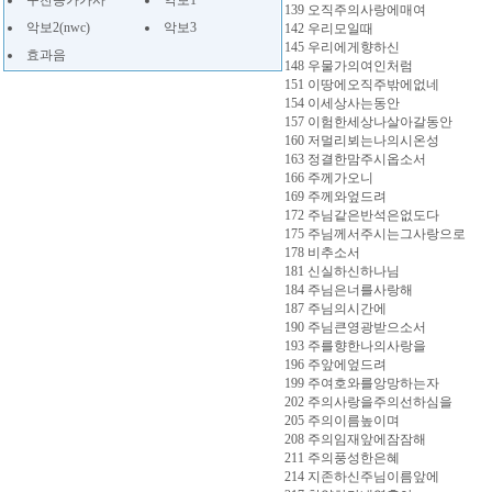
구찬송가가사
악보1
139 오직주의사랑에매여
악보2(nwc)
악보3
142 우리모일때
145 우리에게향하신
효과음
148 우물가의여인처럼
151 이땅에오직주밖에없네
154 이세상사는동안
157 이험한세상나살아갈동안
160 저멀리뵈는나의시온성
163 정결한맘주시옵소서
166 주께가오니
169 주께와엎드려
172 주님같은반석은없도다
175 주님께서주시는그사랑으로
178 비추소서
181 신실하신하나님
184 주님은너를사랑해
187 주님의시간에
190 주님큰영광받으소서
193 주를향한나의사랑을
196 주앞에엎드려
199 주여호와를앙망하는자
202 주의사랑을주의선하심을
205 주의이름높이며
208 주의임재앞에잠잠해
211 주의풍성한은혜
214 지존하신주님이름앞에