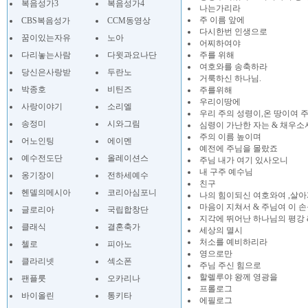
복음성가3
복음성가4
나는가리라
주 이름 앞에
CBS복음성가
CCM동영상
다시한번 인생으로
꿈이있는자유
노아
어찌하여야
다리놓는사람
다윗과요나단
주를 위해
여호와를 송축하라
당신은사랑받
두란노
거룩하신 하나님.
박종호
비틴즈
주를위해
우리이땅에
사랑이야기
소리엘
우리 주의 성령이,온 땅이여 
송정미
시와그림
심령이 가난한 자는 & 채우소
주의 이름 높이며
어노인팅
에이멘
예전에 주님을 몰랐죠
예수전도단
올레이션스
주님 내가 여기 있사오니
내 구주 예수님
옹기장이
전하세예수
친구
헨델의메시아
코리아심포니
나의 힘이되신 여호와여 ,살
마음이 지쳐서 & 주님여 이 
글로리아
국립합창단
지각에 뛰어난 하나님의 평강 
클래식
결혼축가
세상의 멸시
처소를 예비하리라
첼로
피아노
영으로만
클라리넷
섹소폰
주님 주신 힘으로
할렐루야 왕께 영광을
팬플룻
오카리나
프롤로그
바이올린
통키타
에필로그