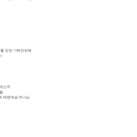
주를 찬양 기뻐찬양해
서
아계신주
손을
& 에벤에설 하나님