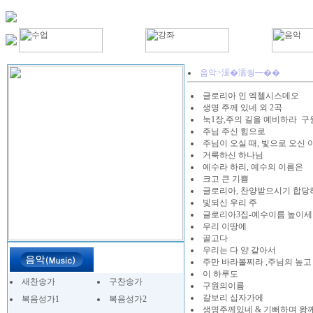
음악>湲�濡쒕━��
글로리아 인 엑첼시스데오
생명 주께 있네 외 2곡
눅1장,주의 길을 예비하라 구
주님 주신 힘으로
주님이 오실 때, 빛으로 오신 
거룩하신 하나님
예수라 하리, 예수의 이름은
크고 큰 기쁨
글로리아, 찬양받으시기 합당
빛되신 우리 주
글로리아3집-예수이름 높이세
우리 이땅에
골고다
우리는 다 양 같아서
주만 바라볼찌라 ,주님의 높
이 하루도
새찬송가
구찬송가
구원의이름
갈보리 십자가에
복음성가1
복음성가2
생명주께있네 & 기뻐하며 왕께